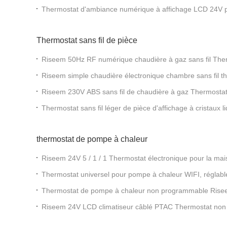
programmable Riseem Thermostat
Thermostat d'ambiance numérique à affichage LCD 24V 
étage, 2 chauffages et 1 refroidissement, système de clim
Thermostat sans fil de pièce
Riseem 50Hz RF numérique chaudière à gaz sans fil Ther
degré Pour le système de climatisation
Riseem simple chaudière électronique chambre sans fil th
rétroéclairage pour système de climatisation
Riseem 230V ABS sans fil de chaudière à gaz Thermosta
chauffage par le sol
Thermostat sans fil léger de pièce d'affichage à cristaux l
chauffage de thermostat de pièce
thermostat de pompe à chaleur
Riseem 24V 5 / 1 / 1 Thermostat électronique pour la ma
avec contrôle de température
Thermostat universel pour pompe à chaleur WIFI, réglab
gaz/électrique, numérique pour chambre
Thermostat de pompe à chaleur non programmable Risee
de flamme
Riseem 24V LCD climatiseur câblé PTAC Thermostat non
ménage