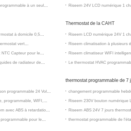
domestique
programmable à un seul
Riseem 24V LCD numérique 1 cha
atisation
filaire pour la maison pour la cli
Thermostat de la CAHT
mostat à domicile 0,5
Riseem LCD numérique 24V 1 chale
Thermostat domestique non pro
ermostat vert
Riseem climatisation à plusieurs
pour système HVAC
t NTC Capteur pour le
Riseem climatiseur WIFI intell
blanc
iquides de radiateur de
Le thermostat HVAC programmable
pièce
thermostat programmable de 7 
ison programmable 24 Volts
changement programmable hebdom
pompe à la chaleur 24V
le, programmable, WIFI,
Riseem 230V bouton numérique LC
programmable
m avec ABS à retardation
Riseem ABS 24V 7 jours thermost
écran LCD
 programmable pour le
thermostat programmable de l'éta
STN615