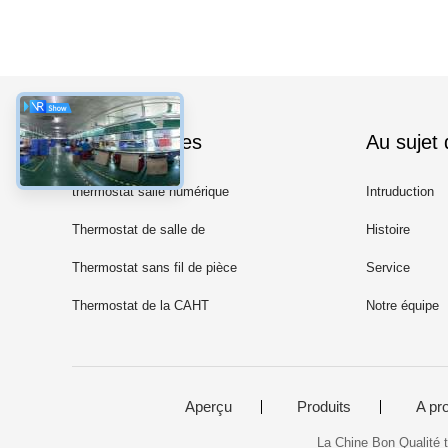
Les catégories
Au sujet
thermostat salle numérique
Intruduction
Thermostat de salle de
Histoire
télécommunications
Thermostat sans fil de pièce
Service
Thermostat de la CAHT
Notre équipe
Aperçu
Produits
A pr
La Chine Bon Qualité t