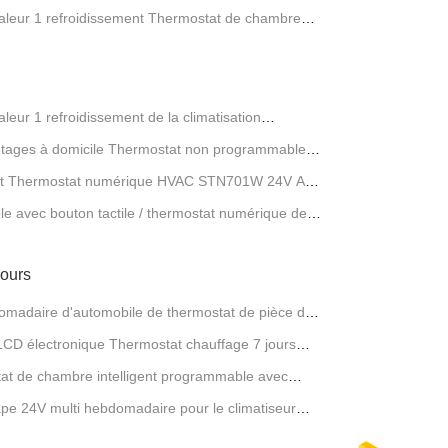
leur 1 refroidissement Thermostat de chambre
matisation OEM
ur 1 refroidissement de la climatisation
grammable pour HVAC avec capteur NTC
 étages à domicile Thermostat non programmable
igent Thermostat numérique HVAC STN701W 24V ABS
 avec bouton tactile / thermostat numérique de
jours
adaire d'automobile de thermostat de pièce de
D électronique Thermostat chauffage 7 jours
at de chambre intelligent programmable avec
pe 24V multi hebdomadaire pour le climatiseur