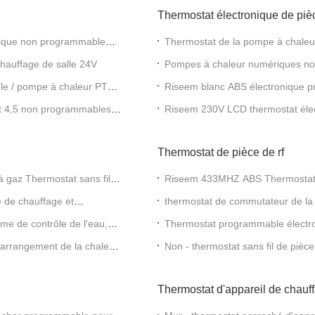
Thermostat électronique de piè
érique non programmable
Thermostat de la pompe à chaleu
Alexa
auffage de salle 24V
Pompes à chaleur numériques n
Thermostat pour climatiseur
le / pompe à chaleur PTAC
Riseem blanc ABS électronique p
refroidissement
at 4,5 non programmables
Riseem 230V LCD thermostat éle
Thermostat de pièce de rf
gaz Thermostat sans fil
Riseem 433MHZ ABS Thermostat R
e sans fil
des chaudières à gaz
 de chauffage et
thermostat de commutateur de la 
d'OMRON, aucun Blacklight
me de contrôle de l'eau,
Thermostat programmable électroni
'arrangement de la chaleur
Non - thermostat sans fil de pièc
contrôle de chauffage
Thermostat d'appareil de chauf