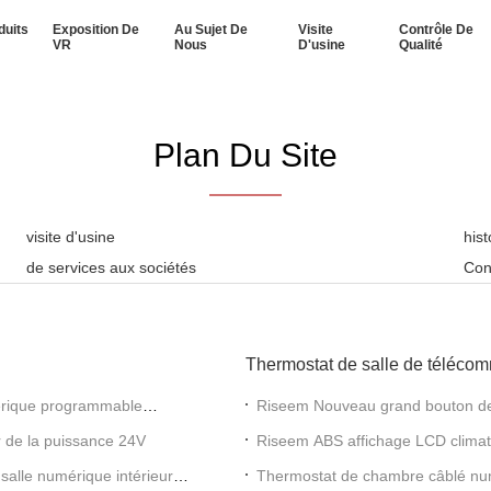
duits
Exposition De
Au Sujet De
Visite
Contrôle De
VR
Nous
D'usine
Qualité
Plan Du Site
visite d'usine
his
de services aux sociétés
Con
Thermostat de salle de téléco
érique programmable
Riseem Nouveau grand bouton de 
programmable 230V
r de la puissance 24V
Riseem ABS affichage LCD climat
salle numérique intérieure
Thermostat de chambre câblé num