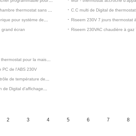
ancher programmable pour
Mur - thermostat accroché d'appa
de Digital de système de chauffa
mbre thermostat sans fil
C.C multi de Digital de thermosta
contrôle de température
rique pour système de
Riseem 230V 7 jours thermostat 
LCD numérique
e grand écran
Riseem 230VAC chaudière à gaz 
7 jours
thermostat pour la maison
e PC de l'ABS 230V
trôle de température de
 de Digital d'affichage
2
3
4
5
6
7
8