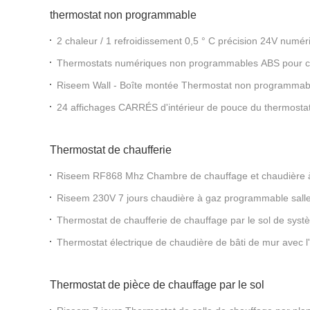
thermostat non programmable
2 chaleur / 1 refroidissement 0,5 ° C précision 24V num
Riseem Thermostat pour pompe à chaleur
Thermostats numériques non programmables ABS pour ch
Riseem Wall - Boîte montée Thermostat non programmab
Thermostat sans fil
24 affichages CARRÉS d'intérieur de pouce du thermost
de volt
Thermostat de chaufferie
Riseem RF868 Mhz Chambre de chauffage et chaudière à 
RF non programmable / Thermostat numérique de chambr
Riseem 230V 7 jours chaudière à gaz programmable salle
refroidissement thermostat
Thermostat de chaufferie de chauffage par le sol de systè
thermostat programmable de la CAHT
Thermostat électrique de chaudière de bâti de mur avec l
de secours
Thermostat de pièce de chauffage par le sol