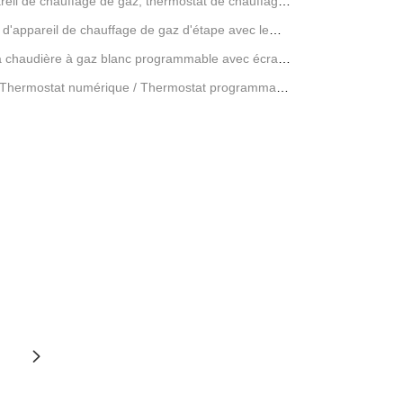
reil de chauffage de gaz, thermostat de chauffage
ge de l'eau de chaudière
t d'appareil de chauffage de gaz d'étape avec le
à chaudière à gaz blanc programmable avec écran
Thermostat numérique / Thermostat programmable