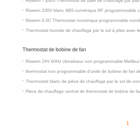
Riseem 7 jours Thermostat de salle de chauffage par pl
chaudière à gaz
Riseem 230V blanc ABS numérique RF programmeable cha
Pour les chaudières à gaz
Riseem 0.5C Thermostat numérique programmable numé
chauffage par le sol
Thermostat humide de chauffage par le sol à piles avec l
Thermostat de bobine de fan
Riseem 24V 60Hz climatiseur non programmable Meilleur 
pour le système HVAC
thermostat non programmable d'unité de bobine de fan d
Thermostat blanc de pièce de chauffage par le sol de con
climatiseur de couleur de 230 VCA
Pièce de chauffage central de thermostat de bobine de fan
d'affichage à cristaux liquides de ménage
1