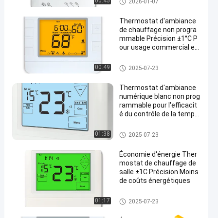
00:45
2026-01-07
e
Thermostat d'ambiance
de chauffage non progra
mmable Précision ±1°C P
our usage commercial et
résidentiel
thermostat salle numérique
00:49
2025-07-23
Thermostat d'ambiance
numérique blanc non prog
rammable pour l'efficacit
é du contrôle de la tempé
rature
thermostat salle numérique
01:38
2025-07-23
Économie d'énergie Ther
mostat de chauffage de
salle ±1C Précision Moins
de coûts énergétiques
thermostat salle numérique
01:17
2025-07-23