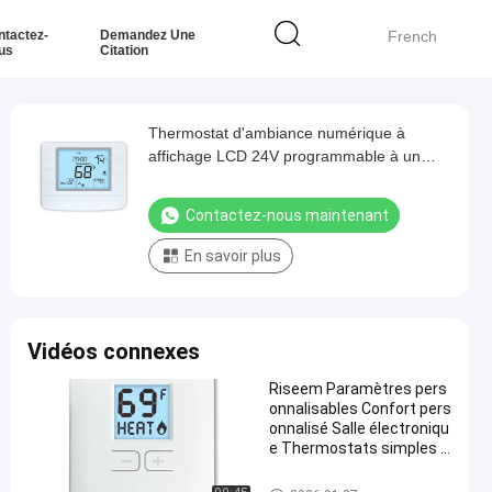
ntactez-
Demandez Une
French
us
Citation
Thermostat d'ambiance numérique à
affichage LCD 24V programmable à un
seul étage, 2 chauffages et 1
refroidissement, système de climatisation
Contactez-nous maintenant
En savoir plus
Vidéos connexes
Riseem Paramètres pers
onnalisables Confort pers
onnalisé Salle électroniqu
e Thermostats simples D
imensions physiques 3,78
"W X 3,93" H X 0,98" D
thermostat non programmabl