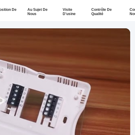
osition De
Au Sujet De
Visite
Contrôle De
Co
Nous
D'usine
Qualité
No