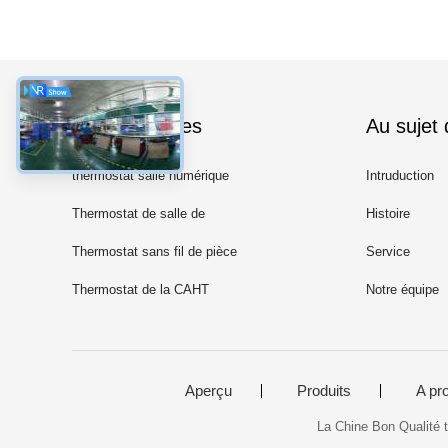
Les catégories
Au sujet
thermostat salle numérique
Intruduction
Thermostat de salle de
Histoire
télécommunications
Thermostat sans fil de pièce
Service
Thermostat de la CAHT
Notre équipe
Aperçu
Produits
A pr
La Chine Bon Qualité t