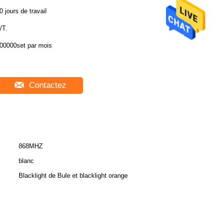
0 jours de travail
/T.
00000set par mois
Contactez
868MHZ
blanc
Blacklight de Bule et blacklight orange