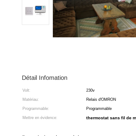
Détail Infomation
Volt:
230v
Matériau:
Relais d'OMRON
Programmable:
Programmable
Mettre en évidence:
thermostat sans fil de 