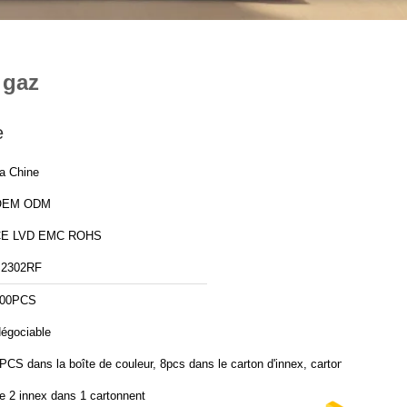
 gaz
e
a Chine
OEM ODM
E LVD EMC ROHS
2302RF
00PCS
égociable
PCS dans la boîte de couleur, 8pcs dans le carton d'innex, carton
e 2 innex dans 1 cartonnent