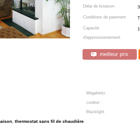
Délai de livraison:
3
Conditions de paiement:
T
Capacité
1
d'approvisionnement:
meilleur prix
Mégahertz:
couleur:
Blacklight:
maison
thermostat sans fil de chaudière
,