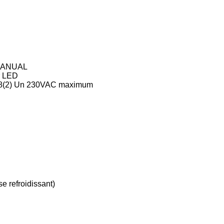
/MANUAL
r LED
 : 8(2) Un 230VAC maximum
efroidissant)