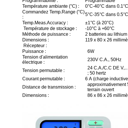
Programmabilité :
Programmable
Température ambiante (°C) :
0°C-40°C dans 0.1°
Commandez Temp.Range (°C)
5°C-35°C dans 0.5°
:
Temp.Meas.Accuracy :
±1°C (à 20°C)
Température de stockage :
-10°C à +60°C
Méthode de puissance :
2 batteries au lithiu
Dimensions :
119 x 80 x 26 millimè
Récepteur :
Puissance :
6W
Tension d'alimentation
230V C.A., 50Hz
électrique :
24 C.A./C.C DE V,
Tension permutable :
; 50 hertz
Courant permutable :
6 A (charge inductive
approximativement 
Distance de transmission :
terrain ouvert
Dimensions :
86 x 86 x 26 millimè