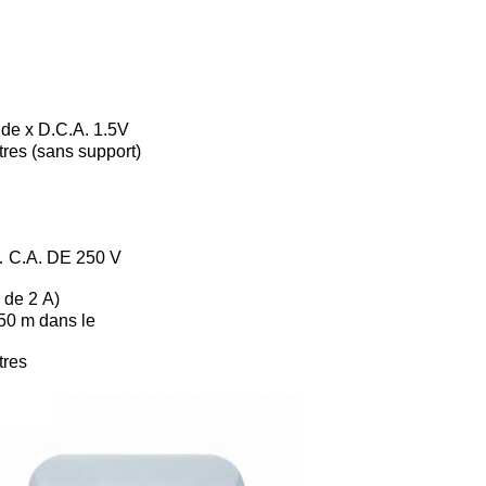
C
C
m de x D.C.A. 1.5V
tres (sans support)
… C.A. DE 250 V
 de 2 A)
50 m dans le
tres