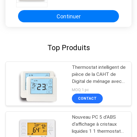
Continuer
Top Produits
Thermostat intelligent de
pièce de la CAHT de
Digital de ménage avec
la 1 chaleur/1 étape
MOQ:1 pc
fraîche
CONTACT
Nouveau PC 5 d'ABS
d'affichage à cristaux
liquides 1 1 thermostat