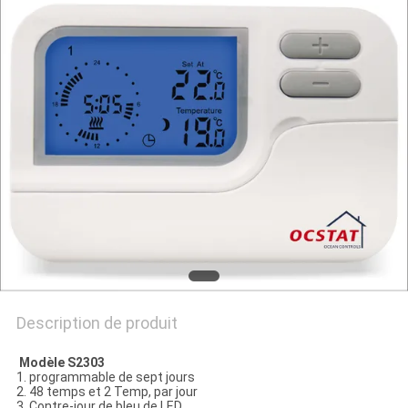
CITATION
PLAN
DU
SITE
PRIVACY
POLICY
Description de produit
Modèle S2303
1. programmable de sept jours
2. 48 temps et 2 Temp, par jour
3. Contre-jour de bleu de LED