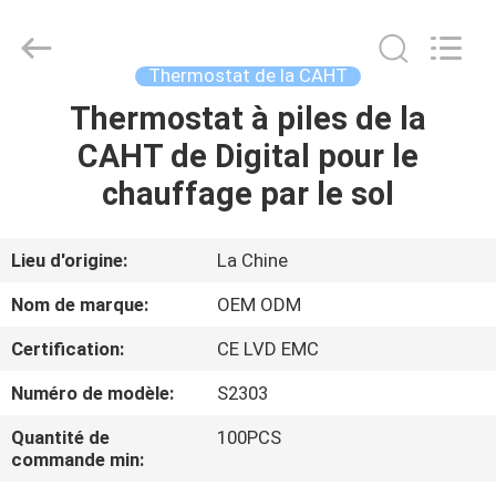
2026
Ocean
Controls
Limited.
All
Thermostat de la CAHT
Rights
Reserved.
Thermostat à piles de la
MAISON
CAHT de Digital pour le
PRODUITS
chauffage par le sol
EXPOSITION
Lieu d'origine:
La Chine
DE
Nom de marque:
OEM ODM
VR
Certification:
CE LVD EMC
Numéro de modèle:
S2303
AU
SUJET
Quantité de
100PCS
commande min:
DE