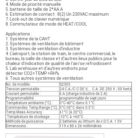
4. Mode de priorité manuelle
5. batterie de taille de 2*AA A
6. Estimation de contact : 8(2) Un 230VAC maximum
7. Lock-out de clavier numérique
8. Commutateur de mode de HEAT/COOL
Applications :
1. Système de la CAHT
2. Systèmes de ventilation de bâtiment
3. Systèmes de ventilation d'industrie
4. L'aéroport, la station de train, le centre commercial, le
bureau, la salle de classe et d'autres lieux publics pour la
chaleur d'indication de qualité de l'air/se refroidissent
5. Lab.wrehouse et d'autres endroits pour
détecter CO2+TEMP.+RH%
6. Tous autres systèmes de ventilation
No. de modèle :
S2303
Tension permutable :
24 C.A./C.C DE V,… C.A. DE 250 V ; 50 hertz
Courant permutable :
6 A (charge inductive de 2 A)
Programmabilité :
programmable de sept jours
Température ambiante (°C) :
0°C-40°C dans 0.1°C
Commandez Temp.Range (°C) :
5°C-35°C dans 0.5°C
Temp.Meas.Accuracy :
±1°C (à 20°C)
Température de stockage :
-10°C à +60°C
Méthode de puissance :
2 batteries au lithium de x D.C.A. 1.5V
Dimensions :
119 x 80 x 26 millimètres