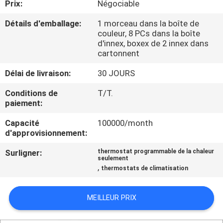
Prix:
Négociable
NOUS
Détails d'emballage:
1 morceau dans la boîte de
couleur, 8 PCs dans la boîte
VISITE
d'innex, boxex de 2 innex dans
cartonnent
D'USINE
Délai de livraison:
30 JOURS
CONTRÔLE
Conditions de
T/T.
paiement:
DE
QUALITÉ
Capacité
100000/month
d'approvisionnement:
CONTACTEZ-
Surligner:
thermostat programmable de la chaleur
seulement
,
NOUS
thermostats de climatisation
MEILLEUR PRIX
DEMANDEZ
UNE