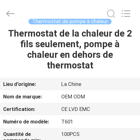
2026
Ocean
Controls
Limited.
All
Thermostat de pompe à chaleur
Rights
Reserved.
Thermostat de la chaleur de 2
MAISON
fils seulement, pompe à
PRODUITS
chaleur en dehors de
thermostat
EXPOSITION
DE
Lieu d'origine:
La Chine
VR
Nom de marque:
OEM ODM
Certification:
CE LVD EMC
AU
Numéro de modèle:
T601
SUJET
DE
Quantité de
100PCS