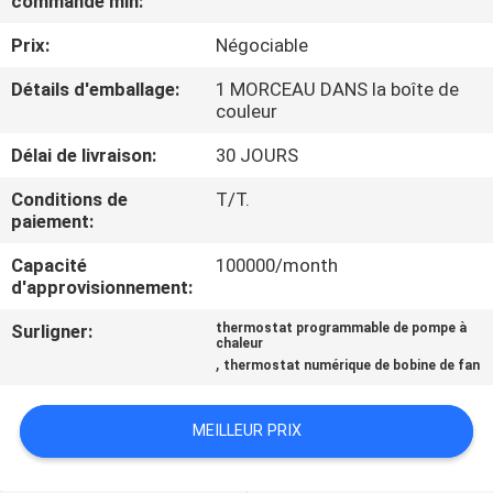
commande min:
NOUS
Prix:
Négociable
VISITE
Détails d'emballage:
1 MORCEAU DANS la boîte de
couleur
D'USINE
Délai de livraison:
30 JOURS
CONTRÔLE
Conditions de
T/T.
paiement:
DE
Capacité
100000/month
QUALITÉ
d'approvisionnement:
Surligner:
thermostat programmable de pompe à
CONTACTEZ-
chaleur
,
thermostat numérique de bobine de fan
NOUS
MEILLEUR PRIX
DEMANDEZ
UNE