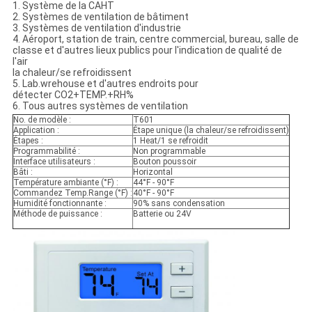
1. Système de la CAHT
2. Systèmes de ventilation de bâtiment
3. Systèmes de ventilation d'industrie
4. Aéroport, station de train, centre commercial, bureau, salle de
classe et d'autres lieux publics pour l'indication de qualité de
l'air
la chaleur/se refroidissent
5. Lab.wrehouse et d'autres endroits pour
détecter CO2+TEMP.+RH%
6. Tous autres systèmes de ventilation
No. de modèle :
T601
Application :
Étape unique (la chaleur/se refroidissent)
Étapes :
1 Heat/1 se refroidit
Programmabilité :
Non programmable
Interface utilisateurs :
Bouton poussoir
Bâti :
Horizontal
Température ambiante (°F) :
44°F - 90°F
Commandez Temp.Range (°F) :
40°F - 90°F
Humidité fonctionnante :
90% sans condensation
Méthode de puissance :
Batterie ou 24V