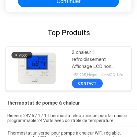
Continuer
Top Produits
2 chaleur 1
refroidissement
Affichage LCD non
programmable Pompes à
15$-20$,Negotiable MOQ:1 échantillon / négociable
chaleur numériques
CONTACT
Thermostat
thermostat de pompe à chaleur
Riseem 24V 5 / 1 / 1 Thermostat électronique pour la maison
programmable 24 Volts avec contrôle de température
Thermostat universel pour pompe à chaleur WIFI, réglable,