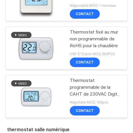
Négociable MOQ:1 morceau
CONTACT
Thermostat fixé au mur
non programmable de
RoHS pour la chaudière
USD $13/pcs MOQ:500PCS
CONTACT
Thermostat
programmable de la
CAHT de 230VAC Digital
pour la pièce
Negotiate MOQ:100pcs
CONTACT
thermostat salle numérique