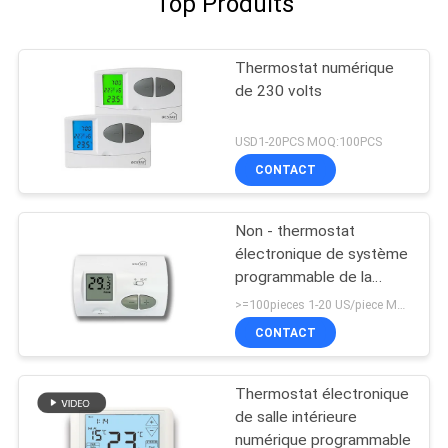
Top Produits
Thermostat numérique
de 230 volts
USD1-20PCS MOQ:100PCS
CONTACT
Non - thermostat
électronique de système
programmable de la
CAHT, thermostat de
>=100pieces 1-20 US/piece MOQ:100pieces
mur de Digital
CONTACT
Thermostat électronique
de salle intérieure
numérique programmable