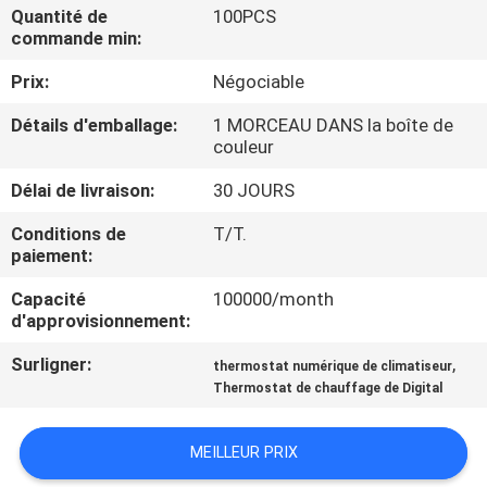
NOUS
Quantité de
100PCS
commande min:
Prix:
Négociable
VISITE
D'USINE
Détails d'emballage:
1 MORCEAU DANS la boîte de
couleur
CONTRÔLE
Délai de livraison:
30 JOURS
DE
Conditions de
T/T.
paiement:
QUALITÉ
Capacité
100000/month
d'approvisionnement:
CONTACTEZ-
Surligner:
,
thermostat numérique de climatiseur
NOUS
Thermostat de chauffage de Digital
DEMANDEZ
MEILLEUR PRIX
UNE