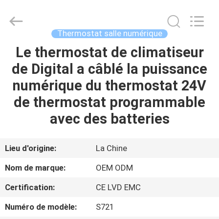
2026
Ocean
Controls
Limited.
All
Thermostat salle numérique
Rights
Reserved.
Le thermostat de climatiseur
MAISON
de Digital a câblé la puissance
PRODUITS
numérique du thermostat 24V
de thermostat programmable
EXPOSITION
avec des batteries
DE
VR
Lieu d'origine:
La Chine
Nom de marque:
OEM ODM
AU
Certification:
CE LVD EMC
SUJET
Numéro de modèle:
S721
DE