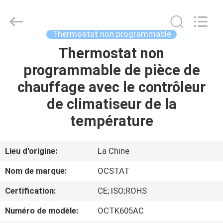
2026
Ocean
Controls
Limited.
All
Thermostat non programmable
Rights
Reserved.
Thermostat non
MAISON
programmable de pièce de
PRODUITS
chauffage avec le contrôleur
de climatiseur de la
EXPOSITION
température
DE
VR
Lieu d'origine:
La Chine
Nom de marque:
OCSTAT
AU
Certification:
CE; ISO;ROHS
SUJET
Numéro de modèle:
OCTK605AC
DE