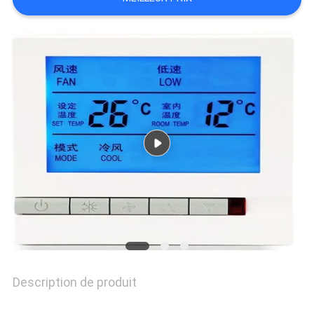
CITATION
PLAN
DU
SITE
PRIVACY
POLICY
Description de produit