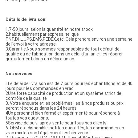
Détails de livraison:
1.7-50 jours, selon la quantité et notre stock.
2.habituellement par express, tel que
TNT,DHL,UPS,EMS,PEDEX,etc. Cela prendra environ une semaine
de l'envoi à votre adresse.
3.Garantie:Nous sommes responsables de tout défaut de
qualité ou de fabrication dans un délai d'un an et les réparer
gratuitement dans un délai d'un an.
Nos services:
1Le délai de livraison est de 7 jours pour les échantillons et de 40
jours pour les commandes en vrac.
2Une forte capacité de production et un système strict de
contrôle de la qualité
3. Votre enquête et les problèmes liés à nos produits ou prix
seront répondus dans les 24 heures
4Un personnel bien formé et expérimenté pour répondre à
toutes vos questions.
5Service de suivi après-vente pour tous nos clients
6. OEM est disponible, petites quantités, les commandes en
vrac mixtes sont également les bienvenus
7- Paiement: L/C, D/A, D/P, T/T, Paypal, Western Union,