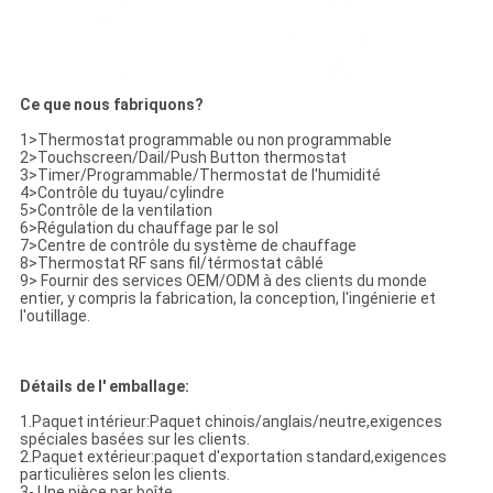
Ce que nous fabriquons?
1>Thermostat programmable ou non programmable
2>Touchscreen/Dail/Push Button thermostat
3>Timer/Programmable/Thermostat de l'humidité
4>Contrôle du tuyau/cylindre
5>Contrôle de la ventilation
6>Régulation du chauffage par le sol
7>Centre de contrôle du système de chauffage
8>Thermostat RF sans fil/térmostat câblé
9> Fournir des services OEM/ODM à des clients du monde
entier, y compris la fabrication, la conception, l'ingénierie et
l'outillage.
Détails de l' emballage:
1.Paquet intérieur:Paquet chinois/anglais/neutre,exigences
spéciales basées sur les clients.
2.Paquet extérieur:paquet d'exportation standard,exigences
particulières selon les clients.
3- Une pièce par boîte.