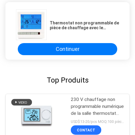
Thermostat non programmable de
pièce de chauffage avec le
contrôleur de climatiseur de la
température
Continuer
Top Produits
230 V chauffage non
programmable numérique
de la salle thermostat
chaudière contrôle de
USD$13-20/pcs MOQ:100 pièces
chauffage
CONTACT