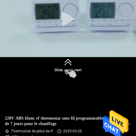
NOUS
VISITE
D'USINE
CONTRÔLE
DE
QUALITÉ
CONTACTEZ-
NOUS
220V ABS blanc rf thermostat sans fil programmable de pièce
DEMANDEZ
de 7 jours pour le chauffage
Thermostat de pièce de rf
2025-03-20
UNE