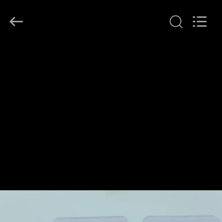
2026
Ocean
Controls
Limited.
All
Rights
Reserved.
MAISON
PRODUITS
EXPOSITION
DE
VR
AU
SUJET
DE